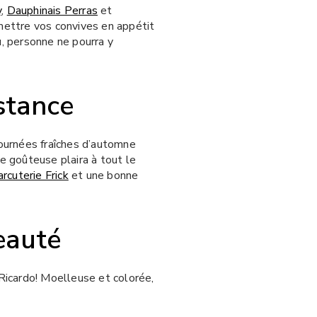
y
,
Dauphinais Perras
et
mettre vos convives en appétit
, personne ne pourra y
stance
 journées fraîches d’automne
te goûteuse plaira à tout le
rcuterie Frick
et une bonne
eauté
icardo! Moelleuse et colorée,