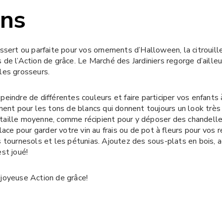
ons
essert ou parfaite pour vos ornements d’Halloween, la citrouill
 de l’Action de grâce. Le Marché des Jardiniers regorge d’aille
les grosseurs.
eindre de différentes couleurs et faire participer vos enfants 
ement pour les tons de blancs qui donnent toujours un look trè
de taille moyenne, comme récipient pour y déposer des chandelle
glace pour garder votre vin au frais ou de pot à fleurs pour vos
es tournesols et les pétunias. Ajoutez des sous-plats en bois
st joué!
 joyeuse Action de grâce!