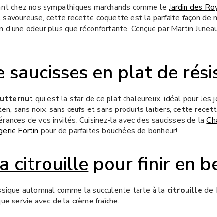
sant chez nos sympathiques marchands comme le
Jardin des Ro
 savoureuse, cette recette coquette est la parfaite façon de 
 d’une odeur plus que réconfortante. Conçue par Martin Juneau
e saucisses
en plat de rési
utternut
qui est la star de ce plat chaleureux, idéal pour les
ten, sans noix, sans œufs et sans produits laitiers, cette recet
rances de vos invités. Cuisinez-la avec des saucisses de la
Cha
erie Fortin
pour de parfaites bouchées de bonheur!
a citrouille
pour finir en b
assique automnal comme la succulente tarte à la
citrouille
de R
ue servie avec de la crème fraîche.