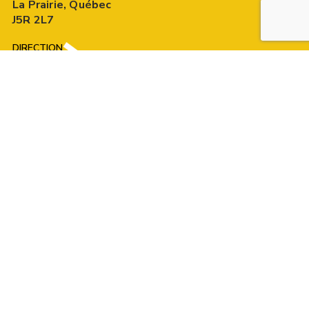
La Prairie, Québec
J5R 2L7
DIRECTION
Une question, un commentaire ou une suggestion ?
N’hésitez pas, écrivez-nous !
CONTACTEZ-NOUS