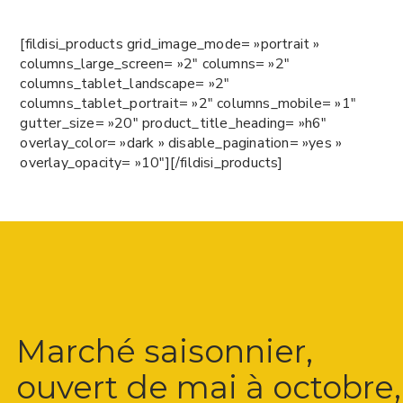
[fildisi_products grid_image_mode= »portrait »
columns_large_screen= »2″ columns= »2″
columns_tablet_landscape= »2″
columns_tablet_portrait= »2″ columns_mobile= »1″
gutter_size= »20″ product_title_heading= »h6″
overlay_color= »dark » disable_pagination= »yes »
overlay_opacity= »10″][/fildisi_products]
Marché saisonnier,
ouvert de mai à octobre,